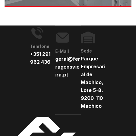
Telefone
Sede
E-Mail
+351 291
Parque
geral@fer
962 436
Empresari
ragensvie
al de
ira.pt
Machico,
Lote 5-8,
9200-110
Machico