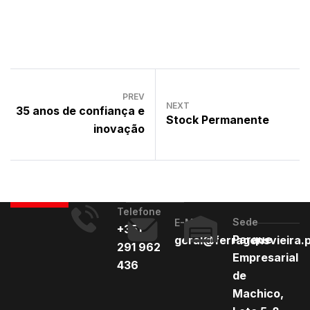
PREV
NEXT
35 anos de confiança e
Stock Permanente
inovação
Telefone
Sede
E-Mail
+351
Parque
geral@ferragensvieira.
291 962
Empresarial
436
de
Machico,