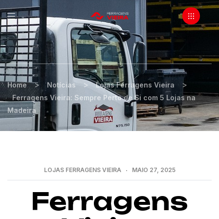
>
>
>
Home
Notícias
Lojas Ferragens Vieira
Ferragens Vieira: Sempre Perto de Si com 5 Lojas na
Madeira
LOJAS FERRAGENS VIEIRA
MAIO 27, 2025
Ferragens