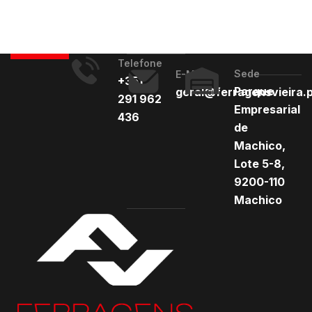
Telefone
Sede
E-Mail
+351
Parque
geral@ferragensvieira.
291 962
Empresarial
436
de
Machico,
Lote 5-8,
9200-110
Machico