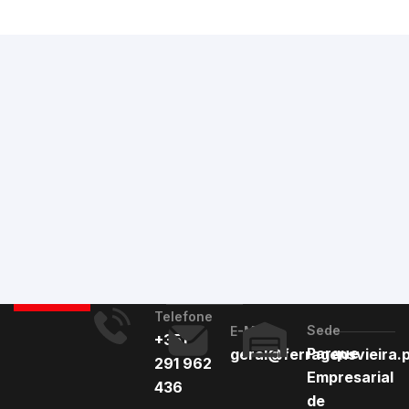
Telefone
Sede
E-Mail
+351
Parque
geral@ferragensvieira.
291 962
Empresarial
436
de