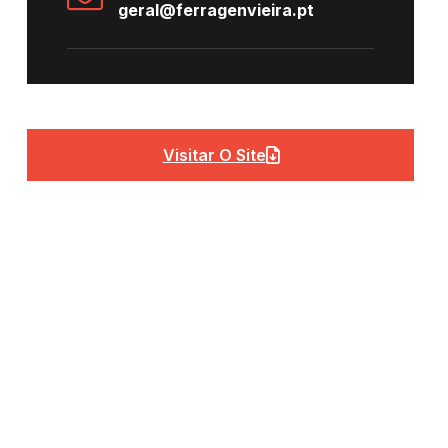
geral@ferragenvieira.pt
Visitar O Site