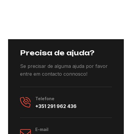
Precisa de ajuda?
Se precisar de alguma ajuda por favor
entre em contacto connosco!
Telefone
+351 291 962 436
E-mail