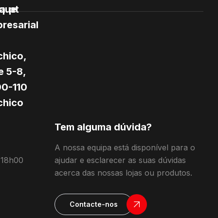
a.pt
que
resarial
hico,
e 5-8,
0-110
hico
Tem alguma dúvida?
A nossa equipa está disponível para o
 18h00
ajudar e esclarecer as suas dúvidas
acerca das nossas lojas ou produtos.
Contacte-nos