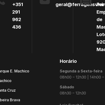
+351
geral@ferragensvieir
Par
291
Emp
962
de
436
Mac
Lot
920
Mac
s
Horário
arque E. Machico
Segunda a Sexta-feira
08h00 – 12h30 | 14h00 –
achico
Sábado
anta Cruz
08h30 – 12h30
ibeira Brava